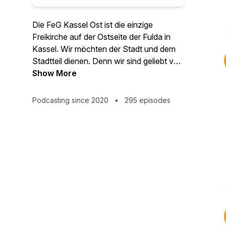
Die FeG Kassel Ost ist die einzige
Freikirche auf der Ostseite der Fulda in
Kassel. Wir möchten der Stadt und dem
Stadtteil dienen. Denn wir sind geliebt von
unserem großen Schöpfergott. Wir sind
Show More
gefunden von unserem guten Hirten. Wir
sind gesandt von Jesus, anderen seine
Podcasting since 2020
•
295 episodes
Liebe zu zeigen. Dieser Podcast sind die
wöchentlichen Predigten von unseren
Pastoren oder Gastpredigern aus der
Region.